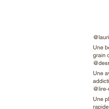
@laur
Une b
grain 
@desm
Une av
addict
@lire
Une pl
rapide