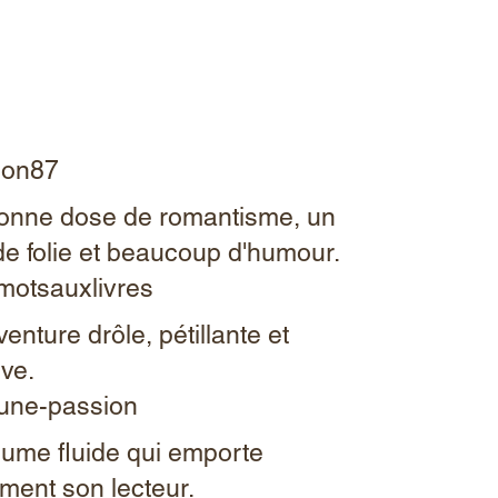
ion87
onne dose de romantisme, un
de folie et beaucoup d'humour.
otsauxlivres
enture drôle, pétillante et
ive.
-une-passion
ume fluide qui emporte
ment son lecteur.