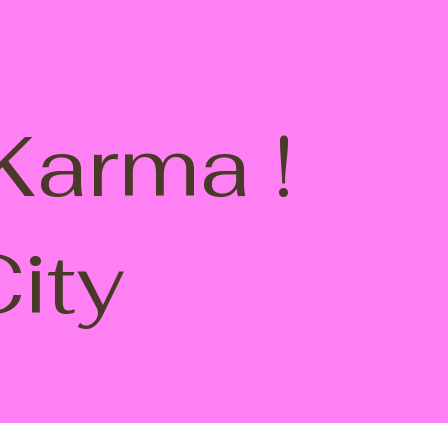
Karma !
City