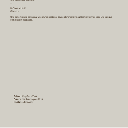
...
Drôle et addictif
Glamour
Une belle histoire portée par une plume poétique, douce et immersive où
Sophie Rouvier
tisse une intrigue
complexe et captivante.
Editeur :
PlayBac - Zetel
Date de parution :
depuis 2019
Droits :
+ d'infos ici